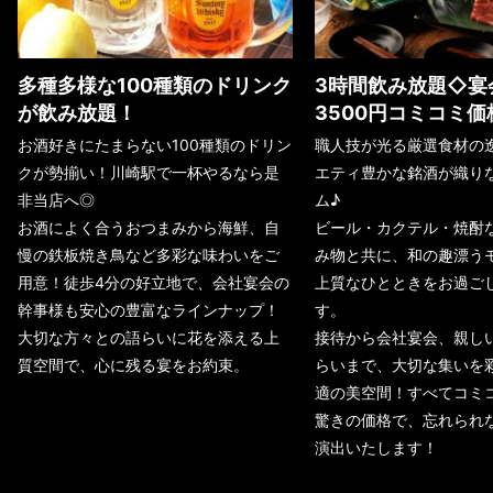
多種多様な100種類のドリンク
3時間飲み放題◇宴
が飲み放題！
3500円コミコミ価
お酒好きにたまらない100種類のドリン
職人技が光る厳選食材の
クが勢揃い！川崎駅で一杯やるなら是
エティ豊かな銘酒が織り
非当店へ◎
ム♪
お酒によく合うおつまみから海鮮、自
ビール・カクテル・焼酎
慢の鉄板焼き鳥など多彩な味わいをご
み物と共に、和の趣漂う
用意！徒歩4分の好立地で、会社宴会の
上質なひとときをお過ご
幹事様も安心の豊富なラインナップ！
す。
大切な方々との語らいに花を添える上
接待から会社宴会、親し
質空間で、心に残る宴をお約束。
らいまで、大切な集いを
適の美空間！すべてコミコ
驚きの価格で、忘れられ
演出いたします！