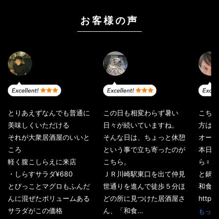
お客様の声
とりあえずなんでも普通に
この日も相変わらず暑い
こちら
美味しくいただける
日々が続いていますね。
方は「
それが大衆居酒屋のいいと
そんな日は、ちょっと休憩
オープ
ころ
という事で立ち寄ったのが
本日こ
軽く腹こしらえに来店
こちら。
ら‍♀
・しらすサラダ¥680
ＪＲ川崎駅東口を出て仲見
と鍋が
とびっことマグロもふんだ
世通りを進んで徒歩５分ほ
和食居
んに混ぜたボリュームある
どの所に見つけた居酒屋さ
https:.
サラダがこの価格
ん、「和食...
もっと